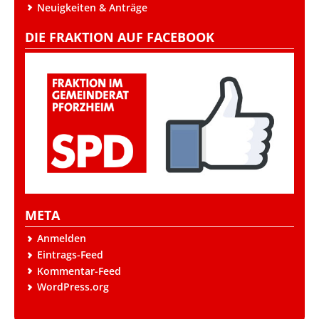
Neuigkeiten & Anträge
DIE FRAKTION AUF FACEBOOK
META
Anmelden
Eintrags-Feed
Kommentar-Feed
WordPress.org