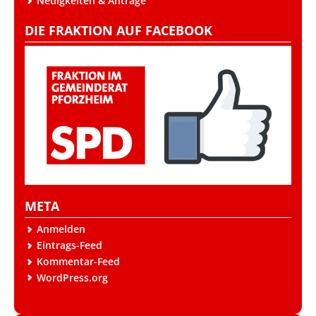
Neuigkeiten & Anträge
DIE FRAKTION AUF FACEBOOK
META
Anmelden
Eintrags-Feed
Kommentar-Feed
WordPress.org