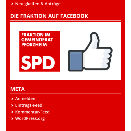
Neuigkeiten & Anträge
DIE FRAKTION AUF FACEBOOK
META
Anmelden
Eintrags-Feed
Kommentar-Feed
WordPress.org