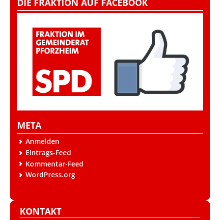
DIE FRAKTION AUF FACEBOOK
META
Anmelden
Eintrags-Feed
Kommentar-Feed
WordPress.org
KONTAKT