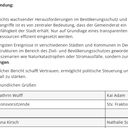
ndung:
ichts wachsender Herausforderungen im Bevölkerungsschutz un
angriffe ist es von zentraler Bedeutung, dass der Gemeinderat ein 
nfähigkeit der Stadt erhält. Nur auf Grundlage eines transparent
essourcen effizient eingesetzt werden.
üngsten Ereignisse in verschiedenen Städten und Kommunen in Deut
strukturen im Bereich des Zivil- und Bevölkerungsschutzes geworde
nszenarien wie Naturkatastrophen oder Stromausfälle, sondern 
ngen
.
lcher Bericht schafft Vertrauen, ermöglicht politische Steuerung un
all zu stärken.
reundlichen Grüßen
athrin Wulff
Kai Adam
ionsvorsitzende
Stv. Frakti
nna Kirsch
Nathalie S