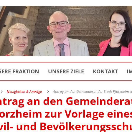
ERE FRAKTION
UNSERE ZIELE
KONTAKT
I
Neuigkeiten & Anträge
Antrag an den Gemeinderat der Stadt Pforzheim zu
trag an den Gemeinderat
orzheim zur Vorlage eine
vil- und Bevölkerungssch