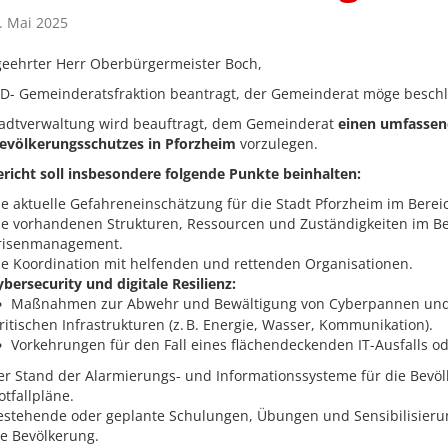
. Mai 2025
geehrter Herr Oberbürgermeister Boch,
PD- Gemeinderatsfraktion beantragt, der Gemeinderat möge beschl
tadtverwaltung wird beauftragt, dem Gemeinderat
einen umfassend
evölkerungsschutzes in Pforzheim
vorzulegen.
ericht soll insbesondere folgende Punkte beinhalten:
ie aktuelle Gefahreneinschätzung für die Stadt Pforzheim im Berei
ie vorhandenen Strukturen, Ressourcen und Zuständigkeiten im Be
risenmanagement.
ie Koordination mit helfenden und rettenden Organisationen.
ybersecurity und digitale Resilienz:
Maßnahmen zur Abwehr und Bewältigung von Cyberpannen und IT
ritischen Infrastrukturen (z. B. Energie, Wasser, Kommunikation).
Vorkehrungen für den Fall eines flächendeckenden IT-Ausfalls od
er Stand der Alarmierungs- und Informationssysteme für die Bevöl
otfallpläne.
estehende oder geplante Schulungen, Übungen und Sensibilisie
ie Bevölkerung.