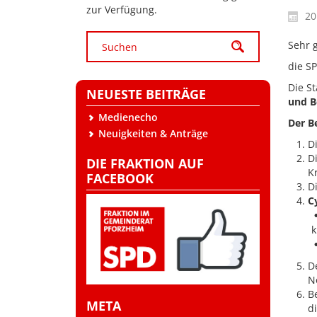
zur Verfügung.
20
Sehr 
die S
Die S
NEUESTE BEITRÄGE
und B
Medienecho
Der B
Neuigkeiten & Anträge
D
D
DIE FRAKTION AUF
K
FACEBOOK
D
C
k
D
N
B
META
d