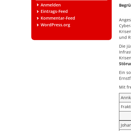
Anmelden
Begrü
Eintrags-Feed
Kommentar-Feed
Anges
WordPress.org
Cyber
Krise
und R
Die j
Infra
Krise
Störu
Ein so
Ernstf
Mit f
Annk
Frakt
Joha