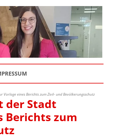
MPRESSUM
r Vorlage eines Berichts zum Zivil- und Bevölkerungsschutz
 der Stadt
s Berichts zum
utz